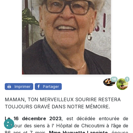
16
1
Imprimer
Partager
MAMAN, TON MERVEILLEUX SOURIRE RESTERA
TOUJOURS GRAVÉ DANS NOTRE MÉMOIRE.
Le 16 décembre 2023
, est décédée entourée de
l'amour des siens à l' Hôpital de Chicoutimi à l’âge de
86 ans et 7 mois,
Mme Huguette Lapointe
, épouse