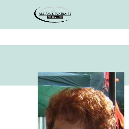
Avis de décès
Services offer