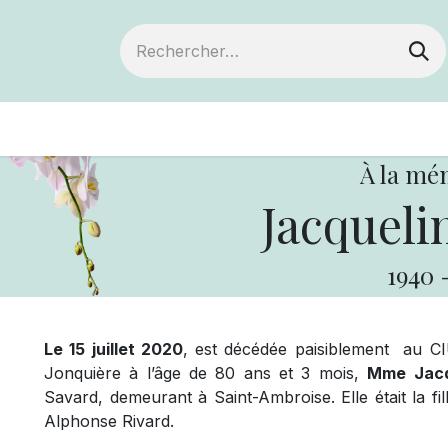
ts
Devenir membre
Votre coopérative
À la mé
Jacqueli
1940
Le 15 juillet 2020
, est décédée paisiblement au C
Jonquière à l’âge de 80 ans et 3 mois,
Mme
Jac
Savard, demeurant à Saint-Ambroise. Elle était la 
Alphonse Rivard.