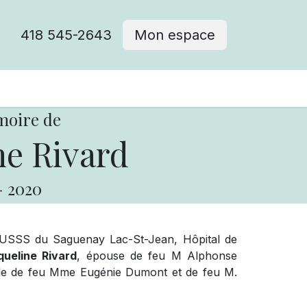
418 545-2643
Mon espace
Cimetière catholique
moire de
ne Rivard
-
2020
IUSSS du Saguenay Lac-St-Jean, Hôpital de
queline Rivard
, épouse de feu M Alphonse
fille de feu Mme Eugénie Dumont et de feu M.