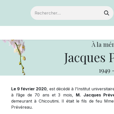
ts
Devenir membre
Votre coopérative
À la mé
Jacques 
1949
Le 9 février 2020
, est décédé à l'Institut universit
à l’âge de 70 ans et 3 mois,
M. Jacques Prév
demeurant à Chicoutimi. Il était le fils de feu M
Prévéreau.