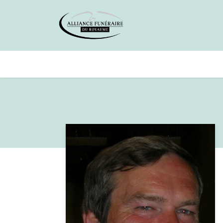
Avis de décès
Services offer