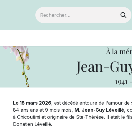
ts
Devenir membre
Votre coopérative
À la mé
Jean-Guy
1941
Le 18 mars 2026
, est décédé entouré de l'amour de sa
84 ans ans et 9 mois mois,
M. Jean-Guy Léveillé
, c
à Chicoutimi et originaire de Ste-Thérèse. Il était le
Donatien Léveillé.