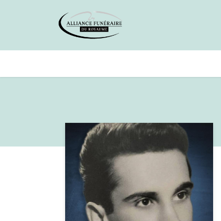
Avis de décès
Services offer