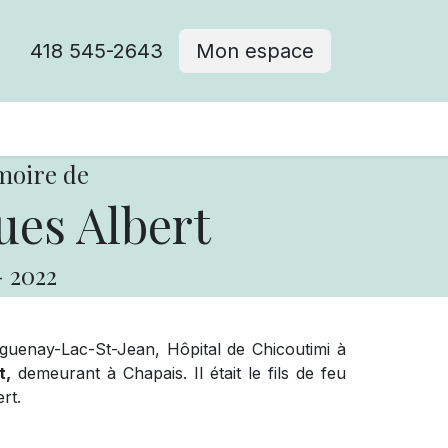
418 545-2643
Mon espace
Cimetière catholique
moire de
ues Albert
-
2022
uenay-Lac-St-Jean, Hôpital de Chicoutimi à
t,
demeurant à Chapais. Il était le fils de feu
rt.