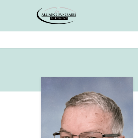
Avis de décès
Services offer