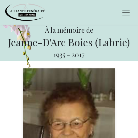
À la mémoire de
Jeanne-D'Arc Boies (Labrie)
1935
-
2017