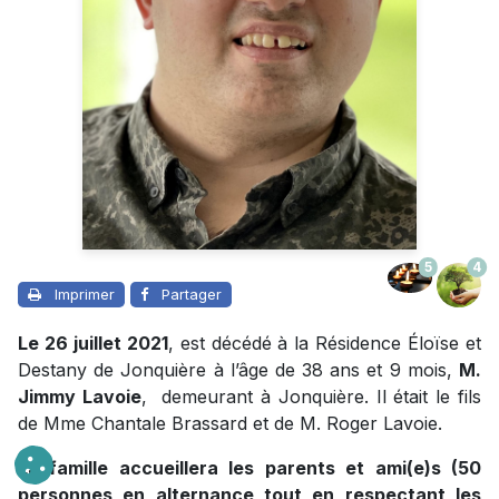
5
4
Imprimer
Partager
Le 26 juillet 2021
, est décédé à la
R
ésidence É
loï
se et
Destany
de Jonquière à l’âge de 38 ans et 9 mois,
M.
Jimmy Lavoie
, demeurant à Jonquière. Il était le fils
de Mme Chantale Brassard et de M. Roger Lavoie.
La famille accueillera les parents et ami(e)s (50
personnes en alternance tout en respectant les