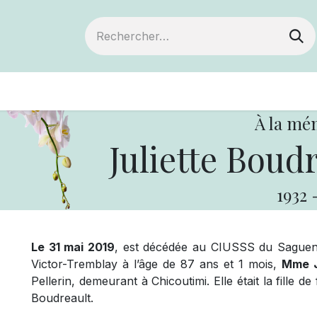
ts
Devenir membre
Votre coopérative
À la mé
Juliette Boudr
1932
Le 31 mai 2019
, est décédée au CIUSSS du Saguen
Victor-Tremblay à l’âge de 87 ans et 1 mois,
Mme J
Pellerin, demeurant à Chicoutimi. Elle était la fille
Boudreault.