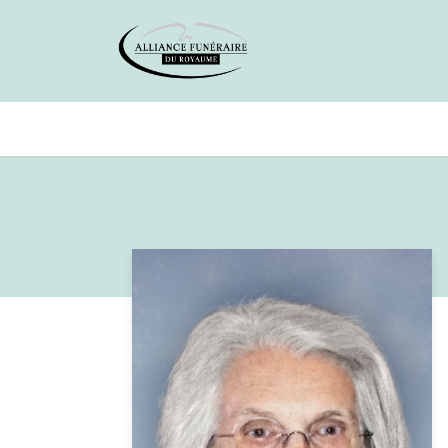
Avis de décès
Services offer