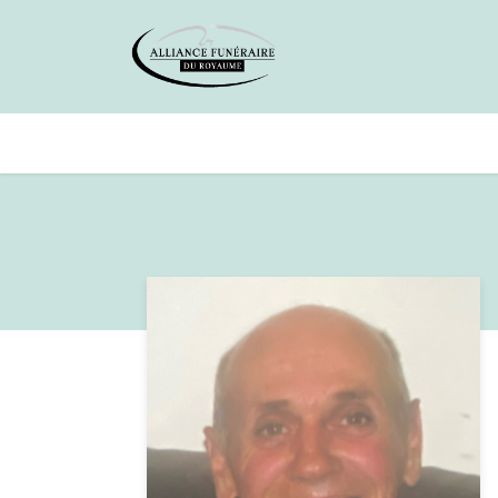
Avis de décès
Services offer