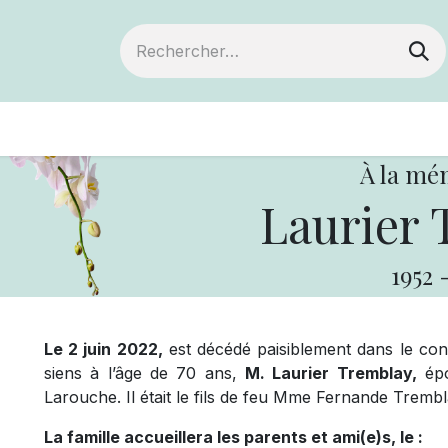
ts
Devenir membre
Votre coopérative
À la mé
Laurier 
1952
Le 2 juin 2022,
est décédé paisiblement dans le con
siens à l’âge de 70 ans,
M. Laurier Tremblay,
épo
Larouche. Il était le fils de feu Mme Fernande Tremb
La famille accueillera les parents et ami(e)s, le :