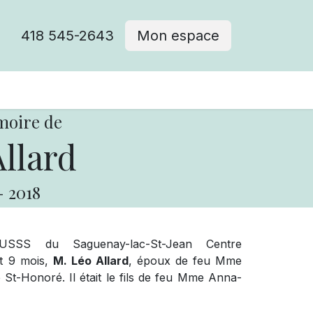
418 545-2643
Mon espace
Cimetière catholique
moire de
llard
-
2018
SS du Saguenay-lac-St-Jean Centre
et 9 mois,
M. Léo Allard
, époux de feu Mme
 St-Honoré. Il était le fils de feu Mme Anna-