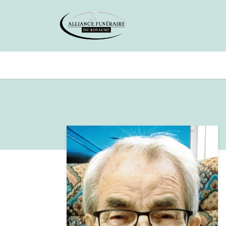
Avis de décès
Services offer