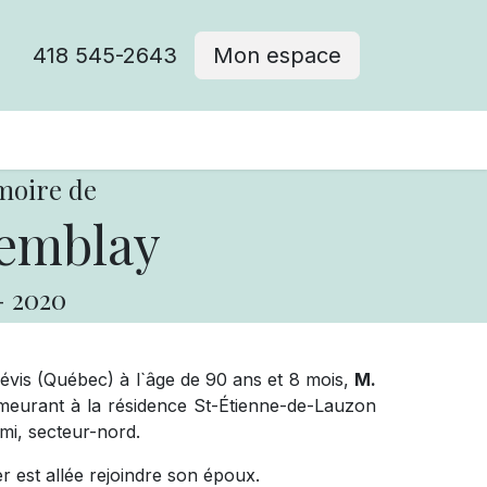
418 545-2643
Mon espace
Cimetière catholique
moire de
emblay
-
2020
Lévis (Québec) à l`âge de 90 ans et 8 mois,
M.
meurant à la résidence St-Étienne-de-Lauzon
mi, secteur-nord.
r est allée rejoindre son époux.