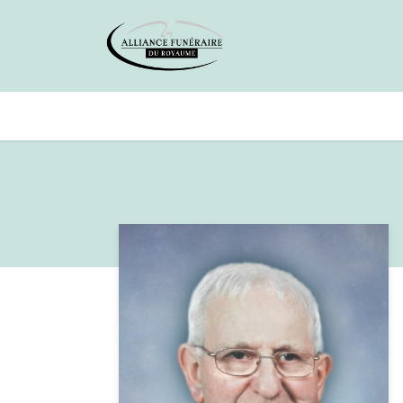
Avis de décès
Services offer