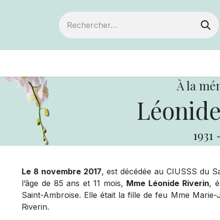
ts
Devenir membre
Votre coopérative
À la mé
Léonide
1931
Le 8 novembre 2017
, est décédée au CIUSSS du Sa
l’âge de 85 ans et 11 mois,
Mme Léonide Riverin
, 
Saint-Ambroise. Elle était la fille de feu Mme Mari
Riverin.