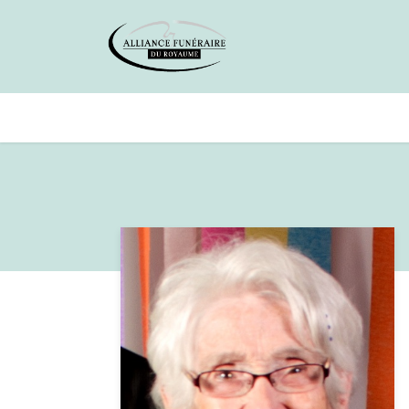
Avis de décès
Services offer