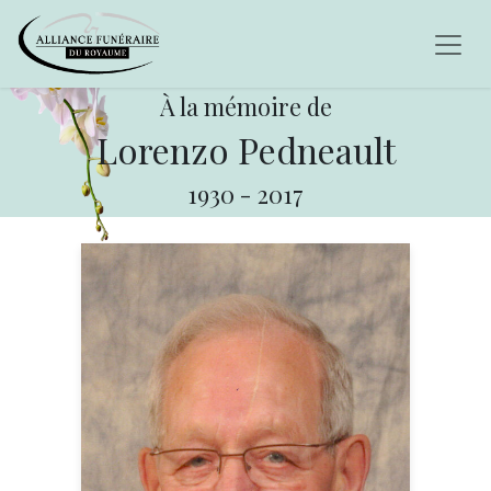
À la mémoire de
Lorenzo Pedneault
1930
-
2017