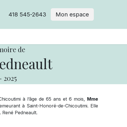
418 545-2643
Mon espace
Cimetière catholique
moire de
edneault
-
2025
 Chicoutimi à l’âge de 65 ans et 6 mois,
Mme
emeurant à Saint-Honoré-de-Chicoutimi. Elle
M. René Pedneault.