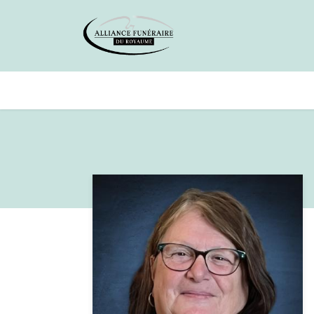
Avis de décès
Services offer