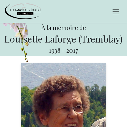
À la mémoire de
Louisette Laforge (Tremblay)
1938
-
2017