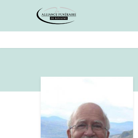
Avis de décès
Services offer