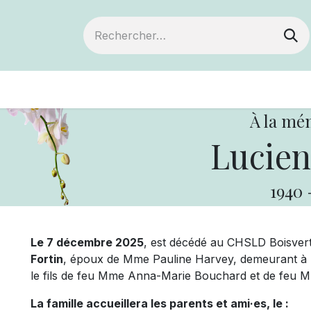
ts
Devenir membre
Votre coopérative
À la mé
Lucien
1940
Le 7 décembre 2025
, est décédé au CHSLD Boisvert 
Fortin
, époux de Mme Pauline Harvey, demeurant à Ba
le fils de feu Mme Anna-Marie Bouchard et de feu M. 
La famille accueillera les parents et ami·es, le :