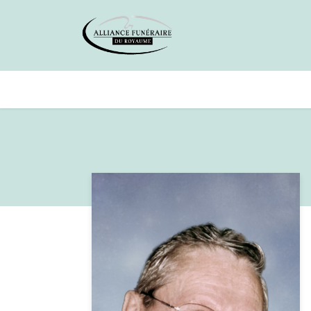
Avis de décès
Services offer