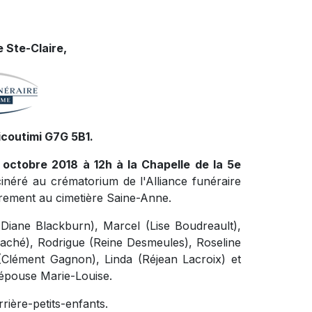
 Ste-Claire,
icoutimi G7G 5B1.
9 octobre 2018 à 12h à la Chapelle de la 5e
cinéré au crématorium de l'Alliance funéraire
rement au cimetière Saine-Anne.
 (Diane Blackburn), Marcel (Lise Boudreault),
Taché), Rodrigue (Reine Desmeules), Roseline
 (Clément Gagnon), Linda (Réjean Lacroix) et
n épouse Marie-Louise.
arrière-petits-enfants.