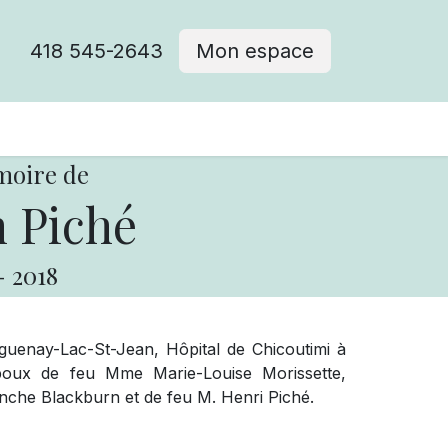
418 545-2643
Mon espace
Cimetière catholique
moire de
 Piché
-
2018
uenay-Lac-St-Jean, Hôpital de Chicoutimi à
poux de feu Mme Marie-Louise Morissette,
lanche Blackburn et de feu M. Henri Piché.