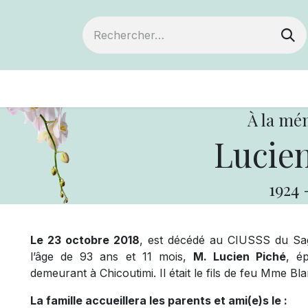
ts
Devenir membre
Votre coopérative
À la mé
Lucien
1924
Le 23 octobre 2018
, est décédé au CIUSSS du Sag
l’âge de 93 ans et 11 mois,
M. Lucien Piché
, é
demeurant à Chicoutimi. Il était le fils de feu Mme B
La famille accueillera les parents et ami(e)s le :