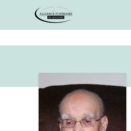
Avis de décès
Services offer