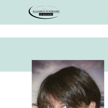
Avis de décès
Services offer