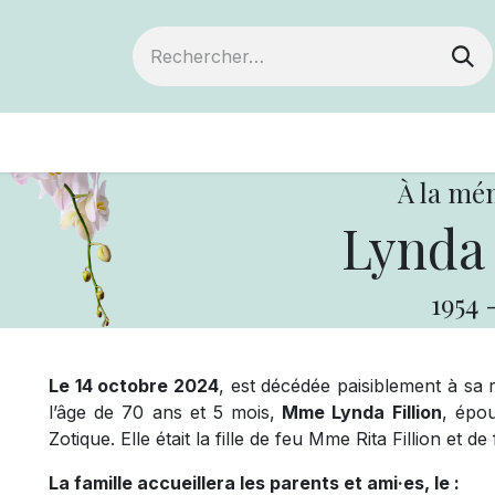
ts
Devenir membre
Votre coopérative
À la mé
Lynda 
1954
Le 14 octobre 2024
, est décédée paisiblement à sa 
l’âge de 70 ans et 5 mois,
Mme Lynda Fillion
, épo
Zotique. Elle était la fille de feu Mme Rita Fillion et de
La famille accueillera les parents et ami·es, le :