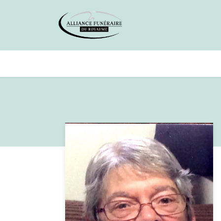
Avis de décès
Services offer