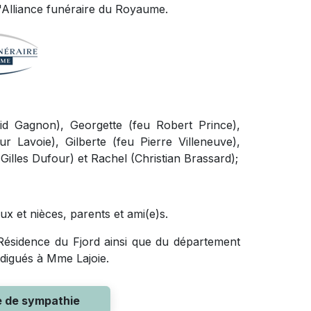
l'Alliance funéraire du Royaume.
id Gagnon), Georgette (feu Robert Prince),
r Lavoie), Gilberte (feu Pierre Villeneuve),
illes Dufour) et Rachel (Christian Brassard);
x et nièces, parents et ami(e)s.
a Résidence du Fjord ainsi que du département
odigués à Mme Lajoie.
e de sympathie