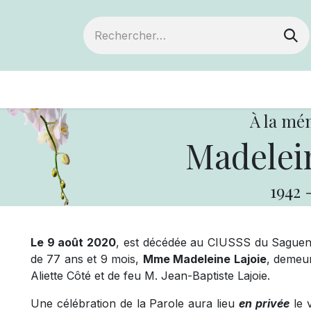
ts
Devenir membre
Votre coopérative
À la mé
Madelein
1942
Le 9 août 2020
, est décédée au CIUSSS du Saguena
de 77 ans et 9 mois,
Mme Madeleine Lajoie
, demeur
Aliette Côté et de feu M. Jean-Baptiste Lajoie.
Une célébration de la Parole aura lieu
en privée
le 