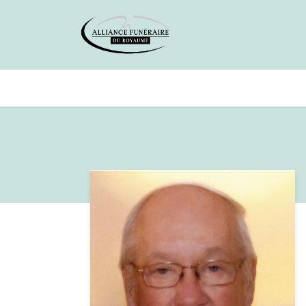
Avis de décès
Services offer