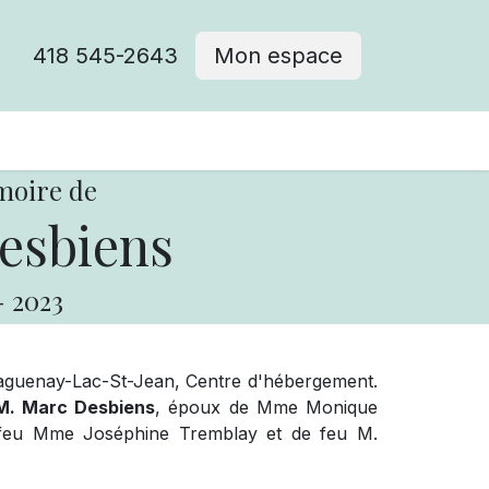
418 545-2643
Mon espace
Cimetière catholique
moire de
esbiens
-
2023
aguenay-Lac-St-Jean, Centre d'hébergement.
M. Marc Desbiens
, époux de Mme Monique
 de feu Mme Joséphine Tremblay et de feu M.