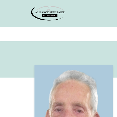
Avis de décès
Services offer