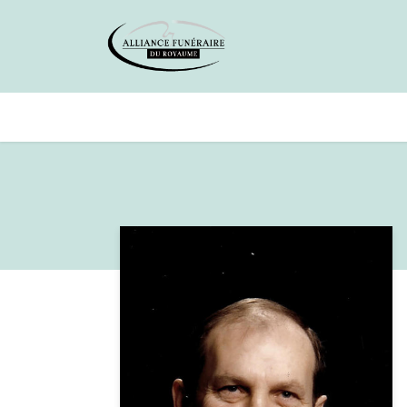
Avis de décès
Services offer