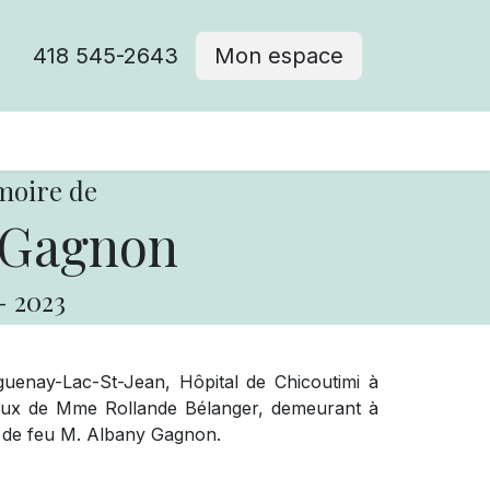
418 545-2643
Mon espace
Cimetière catholique
moire de
 Gagnon
-
2023
uenay-Lac-St-Jean, Hôpital de Chicoutimi à
x de Mme Rollande Bélanger, demeurant à
et de feu M. Albany Gagnon.