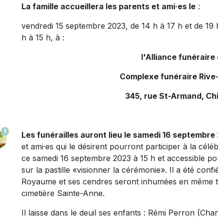
La famille accueillera les parents et ami·es le
:
vendredi 15 septembre 2023, de 14 h à 17 h et de 19 
h à 15 h, à :
l'Alliance funérair
Complexe funéraire Rive-
345, rue St-Armand, Ch
1
Les funérailles auront lieu le samedi 16 septembre 
et ami·es qui le désirent pourront participer à la célé
ce samedi 16 septembre 2023 à 15 h et accessible pou
sur la pastille «visionner la cérémonie
».
Il a été conf
Royaume et ses cendres seront inhumées en même te
cimetière Sainte-Anne.
Il laisse dans le deuil s
es enfants : Rémi Perron (Cha