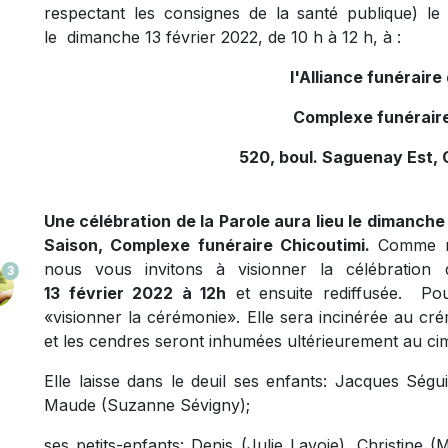
respectant les consignes de la santé publique)
le 
le dimanche 13 février 2022, de 10 h à 12 h, à :
l'Alliance funérair
Complexe funéraire
520, boul. Saguenay Est, 
Une célébration de la Parole aura lieu le dimanche 
Saison, Complexe funéraire Chicoutimi.
Comme no
nous vous invitons à visionner la célébration
3
13 février 2022 à 12h
et ensuite rediffusée.
Pour 
«visionner la cérémonie
».
Elle sera incinérée au cr
et les cendres seront inhumées ultérieurement au cim
Elle laisse dans le deuil ses enfants: Jacques Ségu
Maude (Suzanne Sévigny);
ses petits-enfants: Denis (Julie Lavoie), Christine 