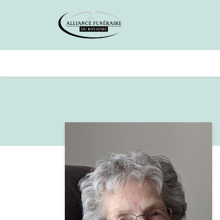
Avis de décès
Services offer