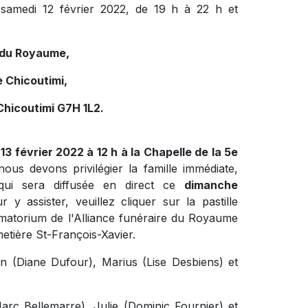
samedi 12 février 2022, de 19 h à 22 h et
e du Royaume,
 Chicoutimi,
Chicoutimi G7H 1L2.
13 février 2022 à 12 h à la Chapelle de la 5e
us devons privilégier la famille immédiate,
 qui sera diffusée en direct ce
dimanche
y assister, veuillez cliquer sur la pastille
ématorium de l'Alliance funéraire du Royaume
etière St-François-Xavier.
in (Diane Dufour), Marius (Lise Desbiens) et
(Marc Bellemarre), Julie (Dominic Fournier) et