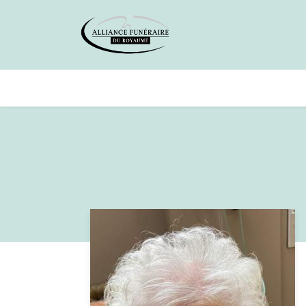
Avis de décès
Services offer