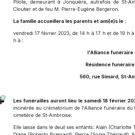
Pilote, demeurant à Jonquière, autrefois de St-Amb
Cloutier et de feu M. Pierre-Eugène Bergeron.
La famille accueillera les parents et ami(e)s le
:
vendredi 17 février 2023, de 14 h à 17 h et de 19 h à
h à :
l'Alliance funérair
Résidence funéraire
560, rue Simard, St-A
8
Les funérailles auront lieu le samedi 18 février 20
incinérée au crématorium de l'Alliance funéraire d
cimetière de St-Ambroise.
Elle laisse dans le deuil ses enfants: Alain (Charlot
Diane (Roberto Brassard), Pierre (Sonia Thériault), 