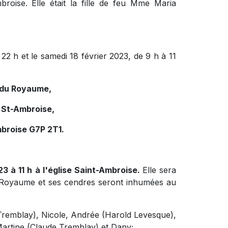
roise. Elle était la fille de feu Mme Maria
 22 h et le samedi 18 février 2023, de 9 h à 11
e du Royaume,
 St-Ambroise,
mbroise G7P 2T1.
23 à 11 h à l'église Saint-Ambroise
.
Elle sera
u Royaume et ses cendres seront inhumées au
te Tremblay), Nicole, Andrée (Harold Levesque),
Martine (Claude Tremblay) et Dany;