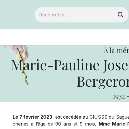
ts
Devenir membre
Votre coopérative
À la mé
Marie-Pauline Jose
Bergeron
1932
Le 7 février 2023
, est décédée au CIUSSS du Sagu
chênes à l’âge de 90 ans et 9 mois,
Mme Marie-P