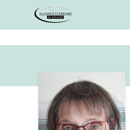
Avis de décès
Services offer