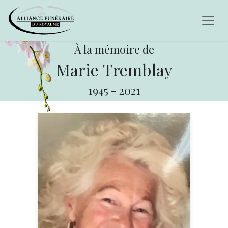
À la mémoire de
Marie Tremblay
1945
-
2021