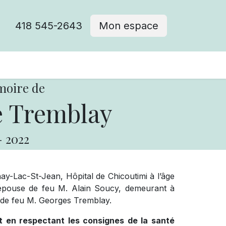
418 545-2643
Mon espace
Cimetière catholique
moire de
e Tremblay
-
2022
y-Lac-St-Jean, Hôpital de Chicoutimi à l’âge
épouse de feu M. Alain Soucy, demeurant à
 et de feu M. Georges Tremblay.
t en respectant les consignes de la santé