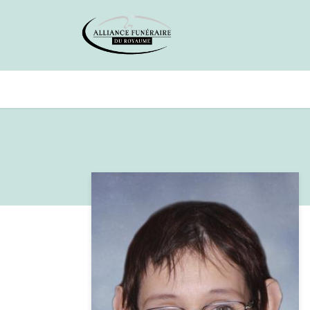
Avis de décès
Services offer