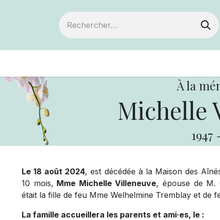
ts
Devenir membre
Votre coopérative
À la mé
Michelle 
1947
Le 18 août 2024
, est décédée à la Maison des Aîné
10 mois,
Mme Michelle Villeneuve
, épouse de M. 
était la fille de feu Mme Welhelmine Tremblay et de f
La famille accueillera les parents et ami·es, le :