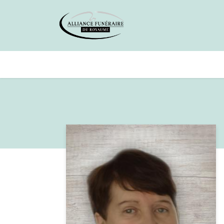
Avis de décès
Services offer