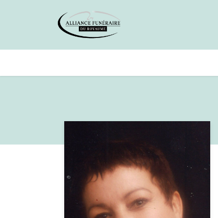
Avis de décès
Services offer