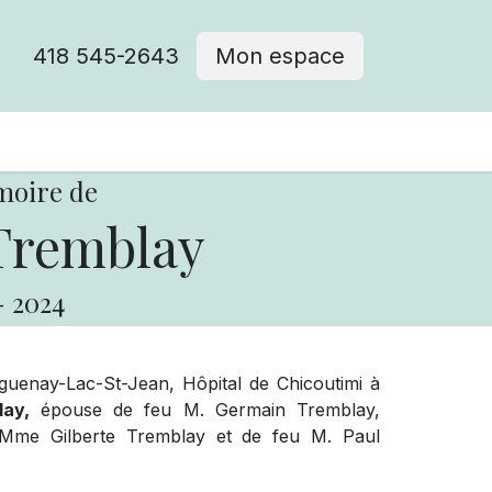
418 545-2643
Mon espace
Cimetière catholique
moire de
Tremblay
-
2024
enay-Lac-St-Jean, Hôpital de Chicoutimi à
ay,
épouse de feu M. Germain Tremblay,
eu Mme Gilberte Tremblay et de feu M. Paul