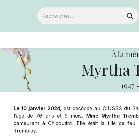
ts
Devenir membre
Votre coopérative
À la mé
Myrtha 
1947
Le 10 janvier 2024,
est décédée au CIUSSS du Sagu
l’âge de 76 ans et 9 mois,
Mme Myrtha Trembl
demeurant à Chicoutimi. Elle était la fille de f
Tremblay.