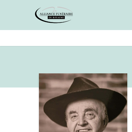
Avis de décès
Services offer