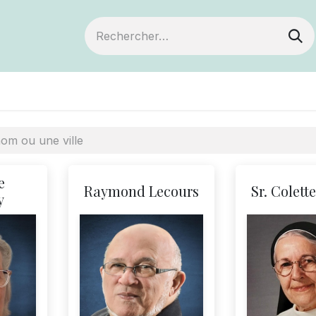
ts
Devenir membre
Votre coopérative
e
Raymond Lecours
Sr. Colett
y