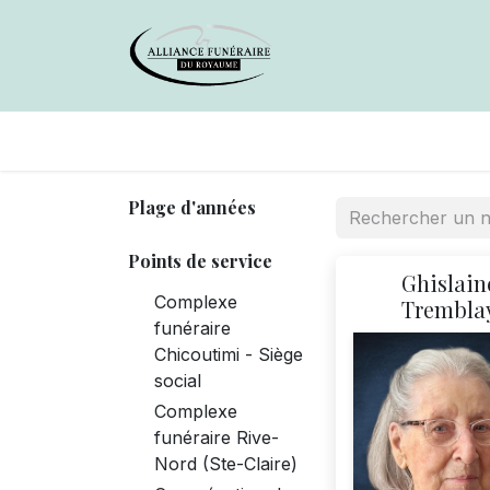
Avis de décès
Services offer
Plage d'années
Points de service
Ghislain
Complexe
Trembla
funéraire
Chicoutimi - Siège
social
Complexe
funéraire Rive-
Nord (Ste-Claire)