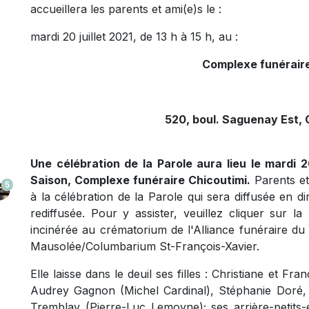
accueillera les parents et ami(e)s le :
mardi 20 juillet 2021, de 13 h à 15 h, au :
Complexe funéraire
520, boul. Saguenay Est, 
Une célébration de la Parole aura lieu le mardi 20
Saison, Complexe funéraire Chicoutimi.
Parents et 
5
à la célébration de la Parole qui sera diffusée en di
rediffusée. Pour y assister, veuillez cliquer sur la 
incinérée au crématorium de l'Alliance funéraire d
Mausolée/Columbarium St-François-Xavier.
Elle laisse dans le deuil ses filles : Christiane et F
Audrey Gagnon (Michel Cardinal), Stéphanie Doré, 
Tremblay (Pierre-Luc Lemoyne); ses arrière-petits-