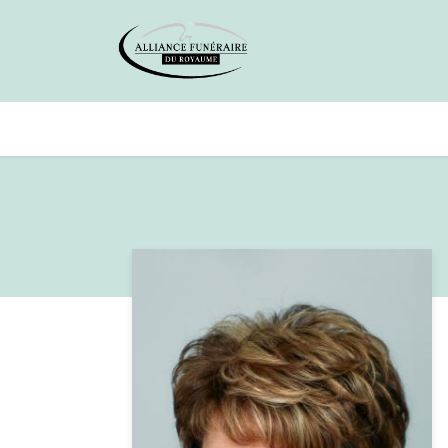
Avis de décès
Services offer