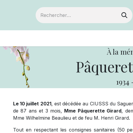
ts
Devenir membre
Votre coopérative
À la mé
Pâqueret
1934
Le 10 juillet 2021
, est décédée au CIUSSS du Saguena
de 87 ans et 3 mois,
Mme Pâquerette Girard
, dem
Mme Wilhelmine Beaulieu et de feu M. Henri Girard.
Tout en respectant les consignes sanitaires (50 p