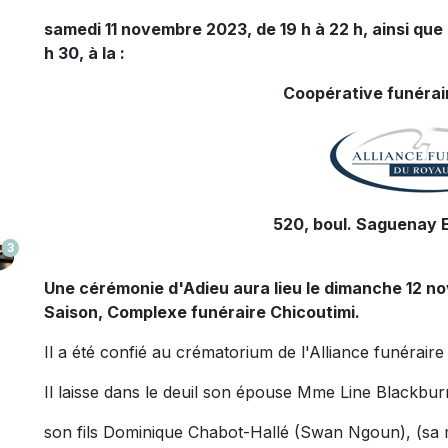
samedi 11 novembre 2023, de 19 h à 22 h, ainsi que
h 30, à la :
Coopérative funérair
520, boul. Saguenay E
3
Une cérémonie d'Adieu aura lieu le dimanche 12 nov
Saison, Complexe funéraire Chicoutimi.
Il a été confié au crématorium de l'Alliance funérai
Il laisse dans le deuil son épouse Mme Line Blackbur
son fils Dominique Chabot-Hallé (Swan Ngoun), (sa 