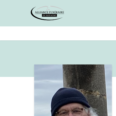
Avis de décès
Services offer