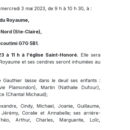
 mercredi 3 mai 2023, de 9 h à 10 h 30, à :
e du Royaume,
Nord (Ste-Claire),
icoutimi G7G 5B1.
3 à 11 h à l'église Saint-Honoré.
Elle sera
u Royaume et ses cendres seront inhumées au
authier laisse dans le deuil ses enfants :
vie Plamondon), Martin (Nathalie Dufour),
ce (Chantal Michaud);
exandre, Cindy, Michael, Joanie, Guillaume,
, Jérémy, Coralie et Annabelle; ses arrière-
 Théo, Arthur, Charles, Marguerite, Loîc,