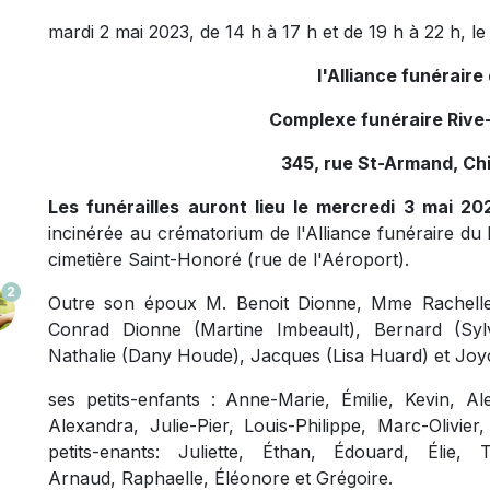
mardi 2 mai 2023, de 14 h à 17 h et de 19 h à 22 h, le
l'Alliance funérair
Complexe funéraire Rive-
345, rue St-Armand, Ch
Les funérailles auront lieu le mercredi 3 mai 202
incinérée au crématorium de l'Alliance funéraire d
cimetière Saint-Honoré (rue de l'Aéroport).
2
Outre son époux M. Benoit Dionne, Mme Rachelle G
Conrad Dionne (Martine Imbeault), Bernard (Syl
Nathalie (Dany Houde), Jacques (Lisa Huard) et Joy
ses petits-enfants : Anne-Marie, Émilie, Kevin, Al
Alexandra, Julie-Pier, Louis-Philippe, Marc-Olivier
petits-enants: Juliette, Éthan, Édouard, Élie,
Arnaud, Raphaelle, Éléonore et Grégoire.