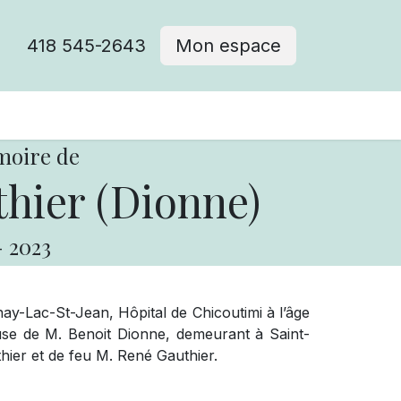
418 545-2643
Mon espace
Cimetière catholique
moire de
hier (Dionne)
-
2023
y-Lac-St-Jean, Hôpital de Chicoutimi à l’âge
use de M. Benoit Dionne, demeurant à Saint-
thier et de feu M. René Gauthier.