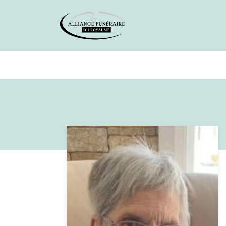
Avis de décès
Services offer