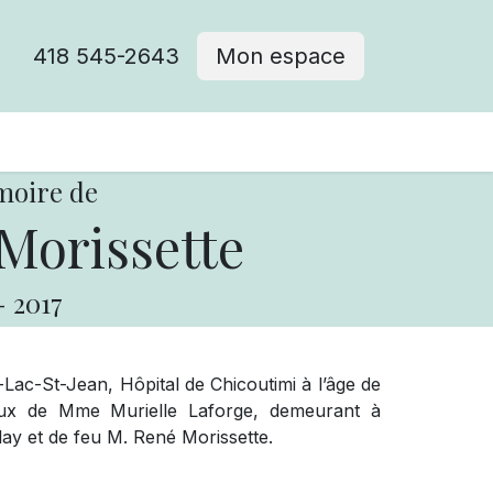
418 545-2643
Mon espace
Cimetière catholique
moire de
orissette
-
2017
ac-St-Jean, Hôpital de Chicoutimi à l’âge de
ux de Mme Murielle Laforge, demeurant à
blay et de feu M. René Morissette.