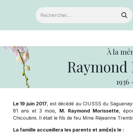
ts
Devenir membre
Votre coopérative
À la mé
Raymond M
1936
Le 19 juin 2017
, est décédé au CIUSSS du Saguenay-L
81 ans et 3 mois,
M. Raymond Morissette
, épo
Chicoutimi. Il était le fils de feu Mme Réjeanne Trem
La famille accueillera les parents et ami(e)s le :