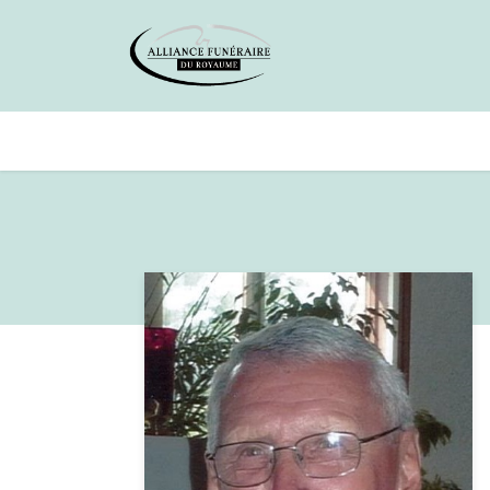
Avis de décès
Services offer