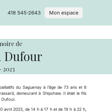
418 545-2643
Mon espace
Cimetière catholique
moire de
 Dufour
-
2023
palliatifs du Saguenay à l’âge de 73 ans et 6
ssard, demeurant à Shipshaw. Il était le fils
 Dufour.
20 avril 2023, de 14 h à 17 h et de 19 h à 22 h,