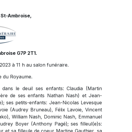
 St-Ambroise,
mbroise G7P 2T1.
 2023 à 11 h au salon funéraire.
ire du Royaume.
dans le deuil ses enfants: Claudia (Martin
 père de ses enfants Nathan Nash) et Jean-
e); ses petits-enfants: Jean-Nicolas Levesque
ie (Audrey Bruneau), Félix Lavoie, Vincent
Bako), William Nash, Dominic Nash, Emmanuel
Audrey Boyer (Anthony Pagé); ses filleul(e)s:
et sa filleule de coeur Martine Gauthier, sa