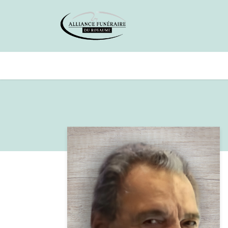
Avis de décès
Services offer