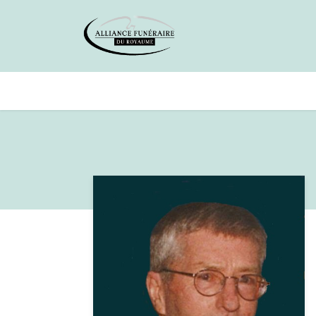
Avis de décès
Services offer