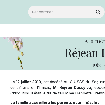
ts
Devenir membre
Votre coopérative
À la mé
Réjean 
1961
Le 12 juillet 2019
, est décédé au CIUSSS du Saguena
de 57 ans et 11 mois,
M. Réjean Dassylva
, épou
Chicoutimi. Il était le fils de feu Mme Henriette Trem
La famille accueillera les parents et ami(e)s, le
: