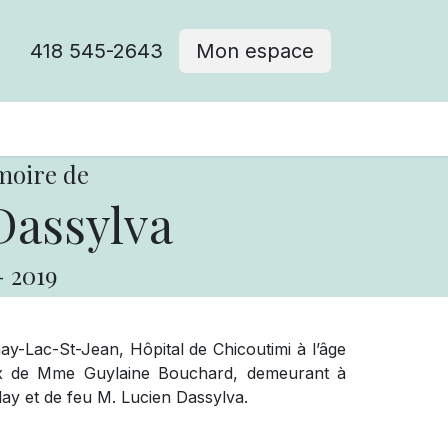
418 545-2643
Mon espace
Cimetière catholique
moire de
Dassylva
-
2019
y-Lac-St-Jean, Hôpital de Chicoutimi à l’âge
x de Mme Guylaine Bouchard, demeurant à
blay et de feu M. Lucien Dassylva.