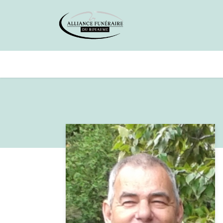
Avis de décès
Services offer