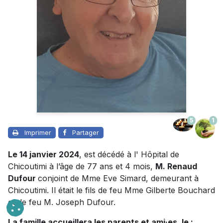
5
1
Imprimer
Partager
Le 14 janvier 2024
, est décédé à l' Hôpital de
Chicoutimi à l’âge de 77 ans et 4 mois,
M. Renaud
Dufour
conjoint de Mme Eve Simard, demeurant à
Chicoutimi. Il était le fils de feu Mme Gilberte Bouchard
et de feu M. Joseph Dufour.
La famille accueillera les parents et ami·es, le :