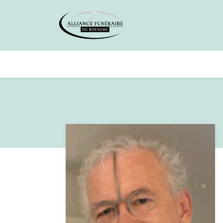
Avis de décès
Services offer