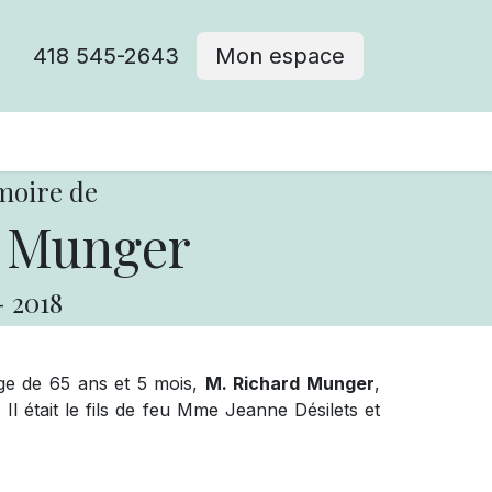
418 545-2643
Mon espace
Cimetière catholique
moire de
 Munger
-
2018
âge de 65 ans et 5 mois,
M. Richard Munger
,
l était le fils de feu Mme Jeanne Désilets et