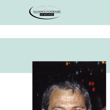
Avis de décès
Services offer