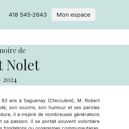
418 545-2643
Mon espace
Cimetière catholique
moire de
 Nolet
-
2024
e 83 ans à Saguenay (Chicoutimi), M. Robert
sité, son sourire, son humour et ses paroles
dure, il a inspiré de nombreuses générations
 sa passion. Il se portait souvent volontaire
ses fondations ou organismes communautaires.