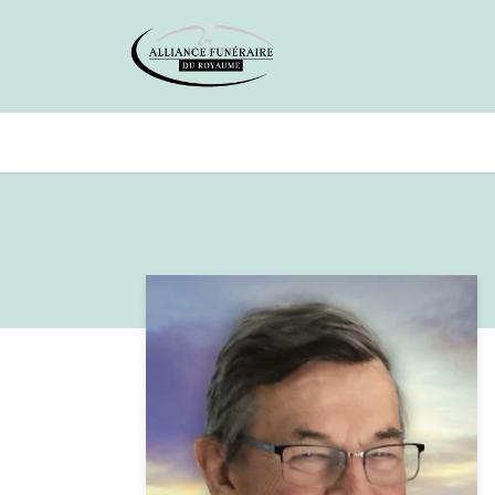
Avis de décès
Services offer