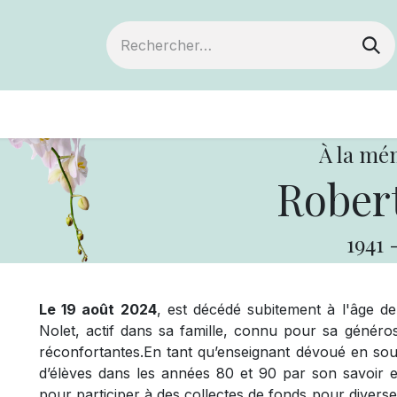
ts
Devenir membre
Votre coopérative
À la mé
Robert
1941
Le 19 août 2024
, est décédé subitement à l'âge d
Nolet, actif dans sa famille, connu pour sa généro
réconfortantes.En tant qu’enseignant dévoué en sou
d’élèves dans les années 80 et 90 par son savoir et
pour participer à des collectes de fonds pour diver