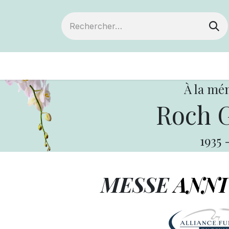
ts
Devenir membre
Votre coopérative
À la mé
Roch 
1935
MESSE
ANNI