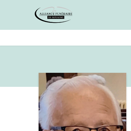
Avis de décès
Services offer