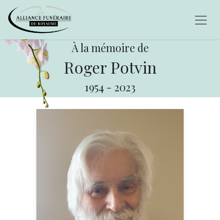
À la mémoire de
Roger Potvin
1954
-
2023