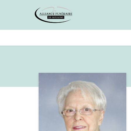
Avis de décès
Services offer