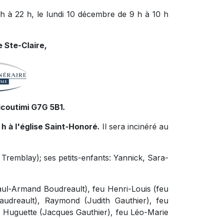
 à 22 h, le lundi 10 décembre de 9 h à 10 h
 Ste-Claire,
icoutimi G7G 5B1.
 h à l'église Saint-Honoré.
Il sera incinéré au
n Tremblay); ses petits-enfants: Yannick, Sara-
 Paul-Armand Boudreault), feu Henri-Louis (feu
audreault), Raymond (Judith Gauthier), feu
, Huguette (Jacques Gauthier), feu Léo-Marie