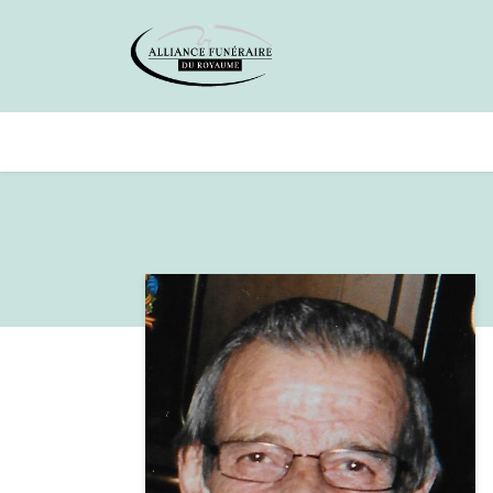
Avis de décès
Services offer