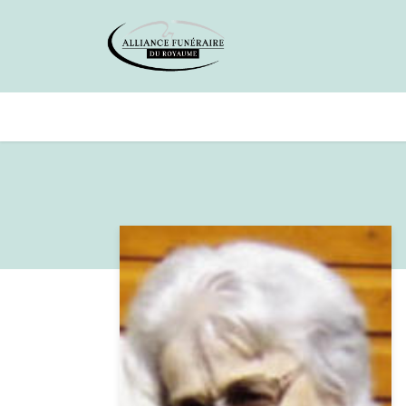
Avis de décès
Services offer